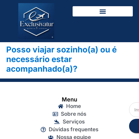
Posso viajar sozinho(a) ou é
necessário estar
acompanhado(a)?
Menu
Home
Sobre nós
Serviços
Dúvidas frequentes
Nossa equipe